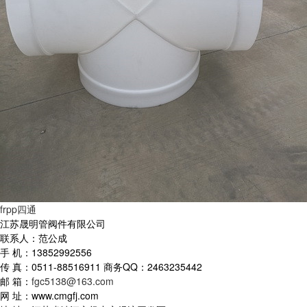
frpp四通
江苏晟明管阀件有限公司
联系人：
范公成
手 机：13852992556
传 真：0511-88516911 商务QQ：2463235442
邮 箱：
fgc5138@163.com
网 址：www.cmgfj.com