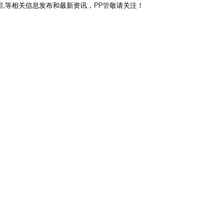
帽
,等相关信息发布和最新资讯，
PP管
敬请关注！