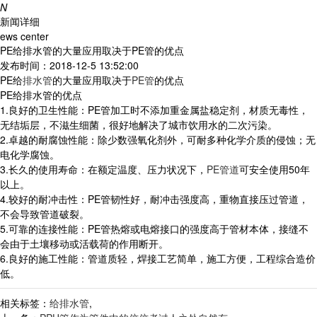
N
新闻详细
ews center
PE给排水管的大量应用取决于PE管的优点
发布时间：2018-12-5 13:52:00
PE给
排水管
的大量应用取决于
PE管
的优点
PE给排水管的优点
1.良好的卫生性能：PE管加工时不添加重金属盐稳定剂，材质无毒性，
无结垢层，不滋生细菌，很好地解决了城市饮用水的二次污染。
2.卓越的耐腐蚀性能：除少数强氧化剂外，可耐多种化学介质的侵蚀；无
电化学腐蚀。
3.长久的使用寿命：在额定温度、压力状况下，
PE管道
可安全使用50年
以上。
4.较好的耐冲击性：PE管韧性好，耐冲击强度高，重物直接压过管道，
不会导致管道破裂。
5.可靠的连接性能：PE管热熔或电熔接口的强度高于管材本体，接缝不
会由于土壤移动或活载荷的作用断开。
6.良好的施工性能：管道质轻，焊接工艺简单，施工方便，工程综合造价
低。
相关标签：
给排水管
,