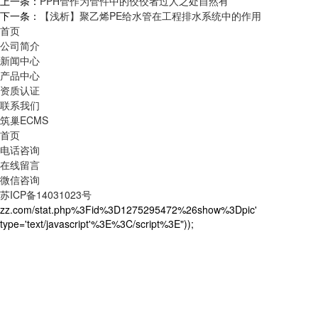
上一条：
PPH管作为管件中的佼佼者过人之处自然有
下一条：
【浅析】聚乙烯PE给水管在工程排水系统中的作用
首页
公司简介
新闻中心
产品中心
资质认证
联系我们
筑巢ECMS
首页
电话咨询
在线留言
微信咨询
苏ICP备14031023号
zz.com/stat.php%3Fid%3D1275295472%26show%3Dpic'
type='text/javascript'%3E%3C/script%3E"));