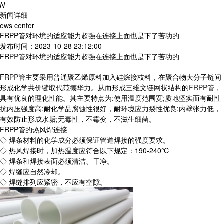
N
新闻详细
ews center
FRPP管对环境的适应能力超强在连接上面也是下了苦功的
发布时间：2023-10-28 23:12:00
FR
PP管
对环境的适应能力超强在连接上面也是下了苦功的
FR
PP管
主要采用普通聚乙烯原料加入硅烷接枝料，在聚合物大分子链间
形成化学共价键取代范德华力。从而形成三维文链网状结构的
FRPP管
，
具有优良的理化性能。其主要特点为:使用温度范围宽;质地坚实而有耐性
抗内压强度高;耐化学品腐蚀性很好，耐环境应力裂性优良;内壁张力低，
有效防止形成水垢;无毒性，不霉变，不滋生细菌。
FRPP管的热风焊连接
◇ 焊条材料的化学成分必须保证管道焊接的强度要求。
◇ 热风焊接时，加热温度应符合以下规定：190-240℃
◇ 焊条和焊接表面必须清洁、干净。
◇ 焊缝应自然冷却。
◇ 焊缝排列应紧密，不应有空隙。