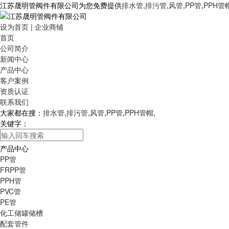
江苏晟明管阀件有限公司为您免费提供
排水管
,
排污管
,
风管
,
PP管
,
PPH管
设为首页
|
企业商铺
首页
公司简介
新闻中心
产品中心
客户案例
资质认证
联系我们
大家都在搜：
排水管
,
排污管
,
风管
,
PP管
,
PPH管帽
,
关键字：
产品中心
PP管
FRPP管
PPH管
PVC管
PE管
化工储罐储槽
配套管件