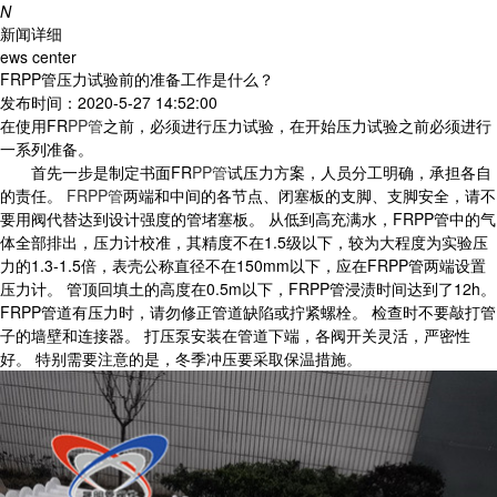
N
新闻详细
ews center
FRPP管压力试验前的准备工作是什么？
发布时间：2020-5-27 14:52:00
在使用FR
PP管
之前，必须进行压力试验，在开始压力试验之前必须进行
一系列准备。
首先一步是制定书面FR
PP管
试压力方案，人员分工明确，承担各自
的责任。
FRPP管
两端和中间的各节点、闭塞板的支脚、支脚安全，请不
要用阀代替达到设计强度的管堵塞板。 从低到高充满水，FRPP管中的气
体全部排出，压力计校准，其精度不在1.5级以下，较为大程度为实验压
力的1.3-1.5倍，表壳公称直径不在150mm以下，应在FRPP管两端设置
压力计。 管顶回填土的高度在0.5m以下，FRPP管浸渍时间达到了12h。
FRPP管道有压力时，请勿修正管道缺陷或拧紧螺栓。 检查时不要敲打管
子的墙壁和连接器。 打压泵安装在管道下端，各阀开关灵活，严密性
好。 特别需要注意的是，冬季冲压要采取保温措施。