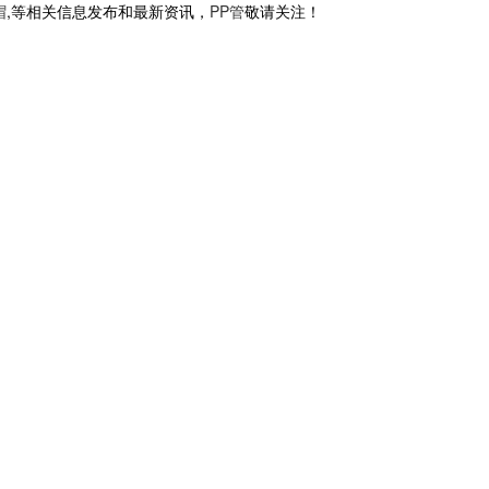
帽
,等相关信息发布和最新资讯，
PP管
敬请关注！