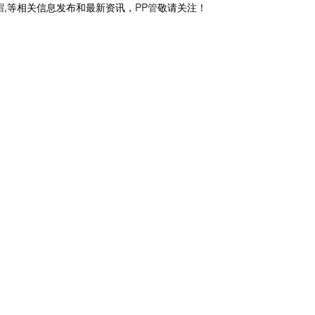
帽
,等相关信息发布和最新资讯，
PP管
敬请关注！