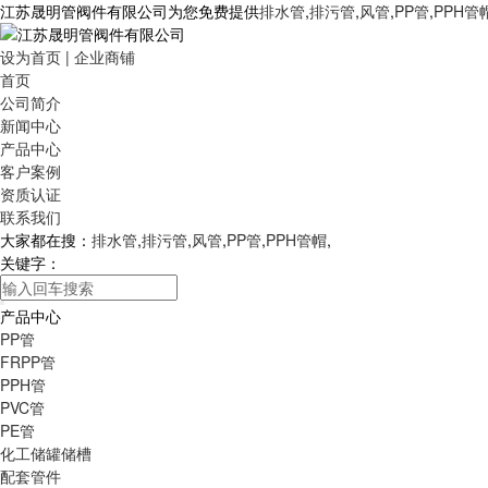
江苏晟明管阀件有限公司为您免费提供
排水管
,
排污管
,
风管
,
PP管
,
PPH管
设为首页
|
企业商铺
首页
公司简介
新闻中心
产品中心
客户案例
资质认证
联系我们
大家都在搜：
排水管
,
排污管
,
风管
,
PP管
,
PPH管帽
,
关键字：
产品中心
PP管
FRPP管
PPH管
PVC管
PE管
化工储罐储槽
配套管件