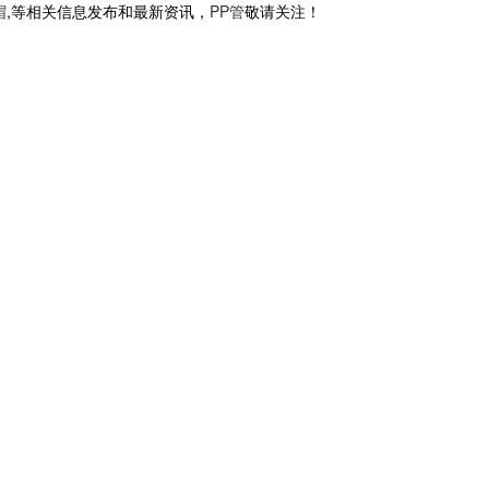
帽
,等相关信息发布和最新资讯，
PP管
敬请关注！