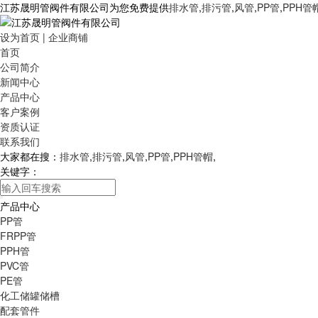
江苏晟明管阀件有限公司为您免费提供
排水管
,
排污管
,
风管
,
PP管
,
PPH管
设为首页
|
企业商铺
首页
公司简介
新闻中心
产品中心
客户案例
资质认证
联系我们
大家都在搜：
排水管
,
排污管
,
风管
,
PP管
,
PPH管帽
,
关键字：
产品中心
PP管
FRPP管
PPH管
PVC管
PE管
化工储罐储槽
配套管件