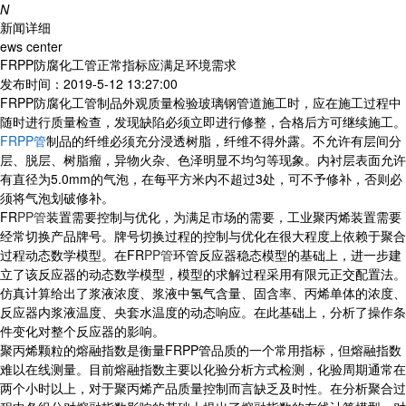
N
新闻详细
ews center
FRPP防腐化工管正常指标应满足环境需求
发布时间：2019-5-12 13:27:00
FRPP防腐化工管制品外观质量检验玻璃钢管道施工时，应在施工过程中
随时进行质量检查，发现缺陷必须立即进行修整，合格后方可继续施工。
FRPP管
制品的纤维必须充分浸透树脂，纤维不得外露。不允许有层间分
层、脱层、树脂瘤，异物火杂、色泽明显不均匀等现象。内衬层表面允许
有直径为5.0mm的气泡，在每平方米内不超过3处，可不予修补，否则必
须将气泡划破修补。
FR
PP管
装置需要控制与优化，为满足市场的需要，工业聚丙烯装置需要
经常切换产品牌号。牌号切换过程的控制与优化在很大程度上依赖于聚合
过程动态数学模型。在FR
PP管
环管反应器稳态模型的基础上，进一步建
立了该反应器的动态数学模型，模型的求解过程采用有限元正交配置法。
仿真计算给出了浆液浓度、浆液中氢气含量、固含率、丙烯单体的浓度、
反应器内浆液温度、央套水温度的动态响应。在此基础上，分析了操作条
件变化对整个反应器的影响。
聚丙烯颗粒的熔融指数是衡量FRPP管品质的一个常用指标，但熔融指数
难以在线测量。目前熔融指数主要以化验分析方式检测，化验周期通常在
两个小时以上，对于聚丙烯产品质量控制而言缺乏及时性。在分析聚合过