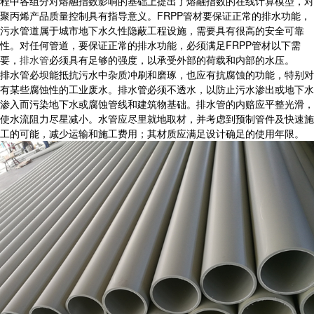
程中各组分对熔融指数影响的基础上提出了熔融指数的在线计算模型，对
聚丙烯产品质量控制具有指导意义。FRPP管材要保证正常的排水功能，
污水管道属于城市地下水久性隐蔽工程设施，需要具有很高的安全可靠
性。对任何管道，要保证正常的排水功能，必须满足FRPP管材以下需
要，
排水管
必须具有足够的强度，以承受外部的荷载和内部的水压。
排水管必坝能抵抗污水中杂质冲刷和磨琢，也应有抗腐蚀的功能，特别对
有某些腐蚀性的工业废水。排水管必须不透水，以防止污水渗出或地下水
渗入而污染地下水或腐蚀管线和建筑物基础。排水管的内赔应平整光滑，
使水流阻力尽星减小。水管应尽里就地取材，并考虑到预制管件及快速施
工的可能，减少运输和施工费用；其材质应满足设计确足的使用年限。